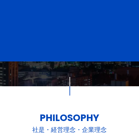
。
PHILOSOPHY
社是・経営理念・企業理念