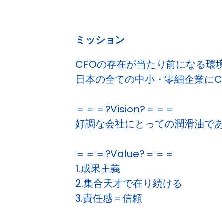
ミッション
CFOの存在が当たり前になる環境を
日本の全ての中小・零細企業にC
＝＝＝?Vision?＝＝＝
好調な会社にとっての潤滑油で
＝＝＝?Value?＝＝＝
1.成果主義
2.集合天才で在り続ける
3.責任感＝信頼