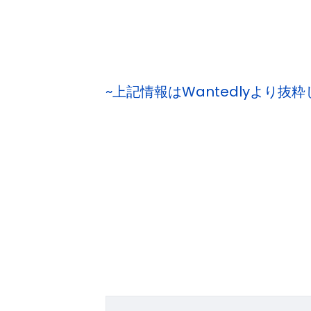
~上記情報はWantedlyより抜