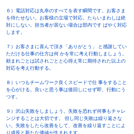
６）電話対応は丸幸のすべてを表す瞬間です。お客さま
を待たせない。お客様の立場で対応。たらいまわしは絶
対にしない。担当者が居ない場合は部内です ばやく対応
します。
７）お客さまに喜んで頂き「ありがとう」 と感謝してい
ただける仕事の仕方は何 かを常に考え行動しましょう。
頼まれごとは試されごとと心得え常に期待された以上の
対応を考え行動する。
８）いつもチームワーク良くスピードで仕 事をすること
を心がける。良いと思う事は後回しにせず即、行動にう
つす。
９）沢山失敗をしましょう。失敗を恐れず何事もチャレ
ンジすることは大切です。 但し同じ失敗は繰り返さな
い。失敗をしたら改善をして、改善を繰り返すことによ
り成長と新たな価値が生まれます。