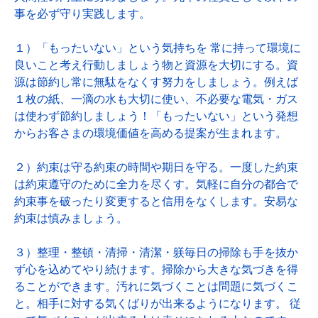
事を必ず守り実践します。
１）「もったいない」という気持ちを 常に持って環境に
良いこと考え行動しましょう物と資源を大切にする。資
源は節約し常に無駄をなくす努力をしましょう。例えば
１枚の紙、一滴の水も大切に使い、不必要な電気・ガス
は使わず節約しましょう！「もったいない」という発想
からお客さまの環境価値を高める提案が生まれます。
２）約束は守る約束の時間や期日を守る。一度した約束
は約束遵守のために全力を尽くす。気軽に自分の都合で
約束事を破ったり変更すると信用をなくします。安易な
約束は慎みましょう。
３）整理・整頓・清掃・清潔・躾毎日の掃除も手を抜か
ず心を込めてやり続けます。掃除から大きな気づきを得
ることができます。汚れに気づくことは問題に気づくこ
と。相手に対する気くばりが出来るようになります。 従