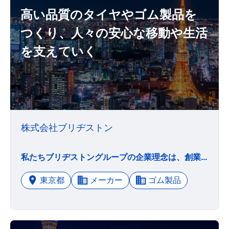
高い品質のタイヤやゴム製品を
つくり、人々の安心な移動や生活
を支えていく
株式会社ブリヂストン
私たちブリヂストングループの企業理念は、創業者が社是として制定した「最高の品質で社会に貢献」を不変の使命として掲げ、その使命を果たすために、ブリヂストン社員として常に意識していたい姿勢を「誠実協調」「進取独創」「現物現場」「熟慮断行」の4つの心構えとして示しています。現在までに築きあげてきた企業文化や多様性を更なる成長の原動力とすべく、世界中の従業員一人ひとりが行動する上での共通の価値観を、この企業理念の中で表しています。
東京都
メーカー
ゴム製品