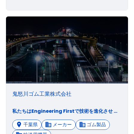
鬼怒川ゴム工業株式会社
私たちはEngineering Firstで技術を進化させ 安全、安心、快適な製品を提供し お客様の全ての課題解決に貢献します 私たちは個人と組織の相互成長に取り組み Globalの文化や動向を捉えた経営戦略による 持続的発展を目指します 私たちは社会貢献を通じて 従業員が誇りを持てる会社を目指します
千葉県
メーカー
ゴム製品