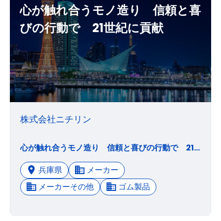
心が触れ合うモノ造り 信頼と喜
びの行動で 21世紀に貢献
株式会社ニチリン
心が触れ合うモノ造り 信頼と喜びの行動で 21世紀に貢献する。 ニチリンは、研究・開発、購買、生産、販売等に携わる各々が責任と熱意を持って各自の仕事（モノ造り）に挑戦し、次工程（顧客）の信頼を勝ち得ることに喜びを感じる活動を行い、また企業として安定した利益をあげ続けることで従業員、株主に対する責任を果たし、同時に社会へ、そして環境への責任を認識することで21世紀に貢献できる企業を目指しています。
兵庫県
メーカー
メーカーその他
ゴム製品