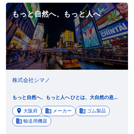
もっと自然へ、もっと人へ
株式会社シマノ
もっと自然へ、もっと人へ ひとは、大自然の息づかいに心を開くよろこびを知っています。 ひとは、人と人が出会い互いに認め合うことのできるよろこびを知っています。 それは、ひとそれぞれの中にも自然があるからだと思います。 そして道具とは、本来、ひとのよろこびに大きく関わっているものだと思います。 私たちシマノは、アウトドア・スポーツを代表するサイクリングと釣りの２つの分野を中心に、さまざまな製品をお届けしてまいりました。 肌を掠める風に、路傍に落ちる木洩れ陽に、水面に広がる波紋に心を躍らせること。 そんな素直な感動を演出することが、私たちにとって何よりの誇りであるといっても過言ではありません。 私たちは、ひとと自然がもっと身近になり、ともに生きるよろこびを分かち合うために、新しい夢の実現、新しい文化の創造をめざしてまいります。
大阪府
メーカー
ゴム製品
輸送用機器