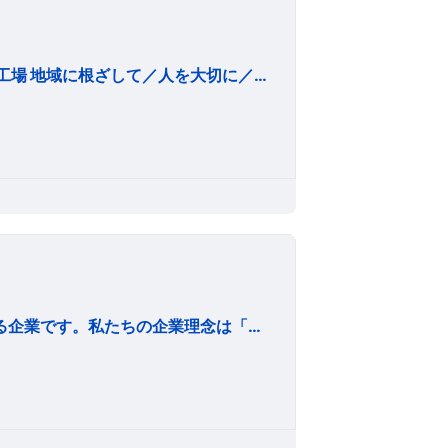
顧客と地域から信頼され、 明るく活気溢れる最先端工場 地域に根ざして／人を大切に／環境にやさしく
顧客が「自分らしく」生きれる社会づくりに貢献する企業です。私たちの企業理念は「自分らしくの追求」です。 何故なら、自分らしく生きる延長上に、人の幸せがあると信じているからです。 私たちは、社員自ら人生理念・目的・目標を明確にし、「自分らしく」を追求します。そして「三方善し」「インサイドアウト」の考えのもと、縁ある全ての方の「自分らしく」の追求を最大限にサポートしていきます。