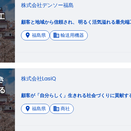
、
株式会社デンソー福島
工
福島県
輸送用機器
き
株式会社LasiQ
る
福島県
商社