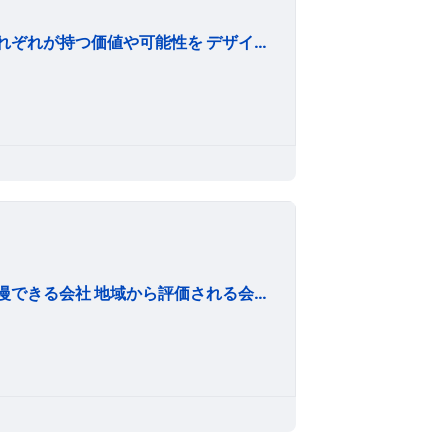
私たちは、地域、文化、企業、モノ、コトなど、 それぞれが持つ価値や可能性を デザイン・クリエイティブを用いて 最大限に可視化させるお手伝いをさせていただいております。
東北のリーディングカンパニーを目指して 社員が自慢できる会社 地域から評価される会社 同業他社から目標にされる会社