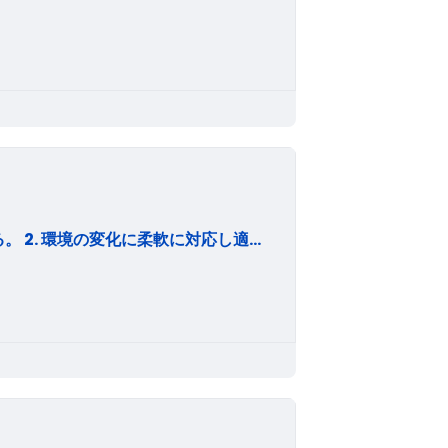
1. 顧客第一主義の考えに立ってすべての物事を進める。 2. 環境の変化に柔軟に対応し適切な利益を確保して株主をはじめ関連先に報恩する。 3. 社会との調和をはかり、ワールドワイドな総合部品メーカーの地位を確保して人類の進運に寄与する。 4. 常に革新と業績の向上に努めて会社の繁栄を図り社員の生活向上を築き上げる。