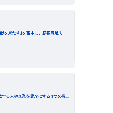
当社は、社是である｢豊かな創造性を発揮し、社会貢献を果たす｣を基本に、顧客満足向上のため、以下の品質･環境方針を定めております。 基本理念 ・社会的公器(社会的責任) 企業は社会の公器である。商品サービスを通じて顧客に、加工・仕入れを通じて取引先に、トータル・リワードを通じて社員に、配当および企業価値向上を通じて株主に、地域貢献活動を通じて地域社会に、納税を通じて国家に報い、事業の社会的責任を果たす。 ・倫理的活動 法令や社会的規範の遵守はもとより、高い倫理観をもって事業活動を行い、経営の透明性を高める。 ・個の尊重(人間性尊重) 社員の個性を尊重しながら団体的・個人的利己心を克服し、人間味ある社風のなか自由で闊達な活動を支援する。 行動指針 ・倫理志向 法と倫理に基づく社会と共にあることを自覚し、法令や社会的規範を尊重し、社会に信頼される企業を目指す。 ・ニーズ志向 顧客の顕在・潜在ニーズを発掘し、顧客に愛され信頼される企業を目指す。 ・発想企画志向 既存の概念にとらわれない発想企画力で顧客のニーズに応え、会社・社員双方の自己実現を図る。 ・技術開発志向 経済や社会の変化のサイクルを先取りした技術開発を行い、社会の中で存在感のある企業を目指す。
Vision 繋がるひとの特別になる Mission 地域で挑戦する人や企業を豊かにする 3つの豊かさ 「働く環境の豊かさ」「資本の豊かさ」「心の豊かさ」