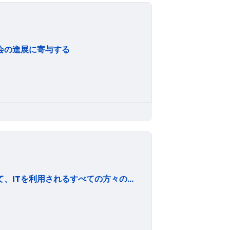
会の進展に寄与する
株式会社ウェブレッジは、提供するサービスを通じて、ITを利用されるすべての方々の「幸せ」や「笑顔」を土台から支え、 楽しく豊かなIT社会構築の一助となれるよう努力し続けます。