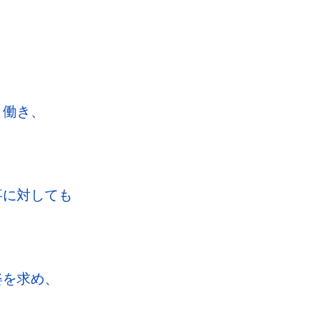
、働き、
事に対しても
姿を求め、