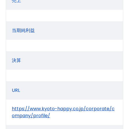
売上
当期純利益
決算
URL
https://www.kyoto-happy.co.jp/corporate/c
ompany/profile/