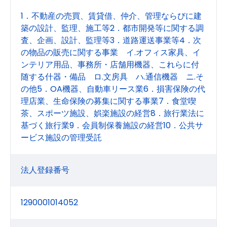
1．不動産の売買、賃貸借、仲介、管理ならびに建
築の設計、監理、施工等2．都市開発等に関する調
査、企画、設計、監理等3．道路運送事業等4．次
の物品の販売に関する事業 イ.オフィス家具、イ
ンテリア用品、事務所・店舗用機器、これらに付
随する什器・備品 ロ.文房具 ハ.通信機器 ニ.そ
の他5．OA機器、自動車リース業6．損害保険の代
理店業、生命保険の募集に関する事業7．食堂喫
茶、スポーツ施設、娯楽施設の経営8．旅行業法に
基づく旅行業9．会員制保養施設の経営10．公共サ
ービス施設の管理受託
法人登録番号
1290001014052