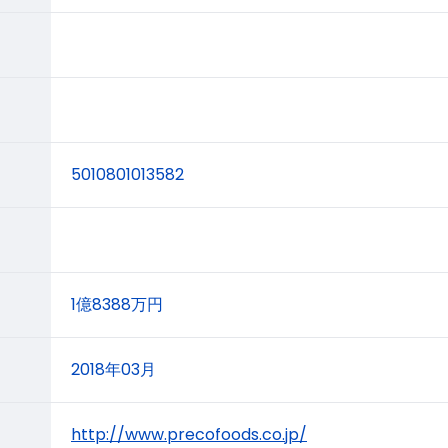
5010801013582
1億8388万円
2018年03月
http://www.precofoods.co.jp/