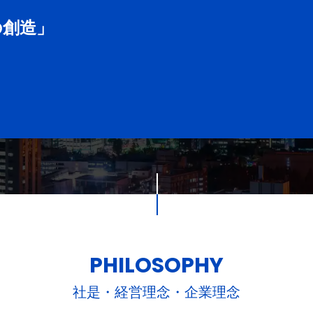
の創造」
PHILOSOPHY
社是・経営理念・企業理念