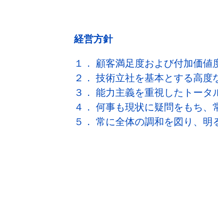
経営方針
１． 顧客満足度および付加価値
２． 技術立社を基本とする高度
３． 能力主義を重視したトータ
４． 何事も現状に疑問をもち、
５． 常に全体の調和を図り、明