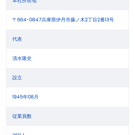
本社所在地
〒664-0847兵庫県伊丹市藤ノ木2丁目2番13号
代表
清水隆史
設立
1945年08月
従業員数