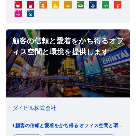
顧客の信頼と愛着をかち得るオフ
ィス空間と環境を提供します
ダイビル株式会社
1 顧客の信頼と愛着をかち得る オフィス空間と環境を提供します。 顧客の信頼と愛着は当社グループビル賃貸・管理事業の根幹であり、 当社グループの財産です。 2 顧客とともに企業価値を高めます。 顧客の発展は、すなわち当社グループの企業価値の向上です。 顧客の声に耳を傾け、日々変化するニーズを的確に汲み取り、 社会の要請に応えます。 3 美しい都市景観と品格のある空間を創出します。 洗練された品格ある都市景観の創出には、 それにふさわしい顧客集積が必要です。