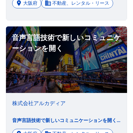
大阪府
不動産、レンタル・リース
音声言語技術で新しいコミュニケ
ーションを開く
株式会社アルカディア
音声言語技術で新しいコミュニケーションを開くアルカディアは＜Computing Inoovation＞を目指して１９９３年の創業以来、音声合成などのヒューマンインターフェースの研究開発を独自に行っています。これらの音声合成技術をカーナビ、ＴＶゲーム、駅の構内アナウンス、防災行政無線放送、等々に幅広く提供しています。その中でも災害情報や避難情報をメール・電話・ＦＡＸで一斉送信するインターネットサービス「SpeeCAN RAIDEN（スピーキャン ライデン）」などを多くの日本全国の自治体、学校、企業、病院、金融機関等で活用していただいています。 ~上記情報はWantedlyより抜粋しています~