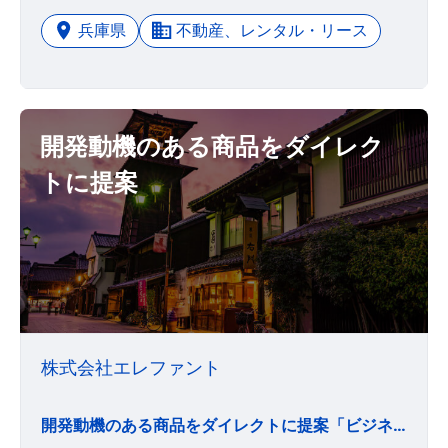
兵庫県
不動産、レンタル・リース
開発動機のある商品をダイレク
トに提案
株式会社エレファント
開発動機のある商品をダイレクトに提案「ビジネス優先」よりも「僕らに動機のある商品」を企画し、 ダイレクトに提案していく。 たとえば、 こどもスキンケアブランド「nico」は、 代表自身のこどもが 皮膚科で「アトピー」と言われたことが 企画のきっかけでした。 そうやって生まれた商品で、 顧客の人生がよりよく変わったら、本当に嬉しい。 「売上」や「利益」は目的ではなく、 そういう活動のあくまで結果にすぎない。 僕らはそういう仕事の輪、 商品企画の輪を1人ずつ広げていきたいと思っています。 ~上記情報はWantedlyより抜粋しています~