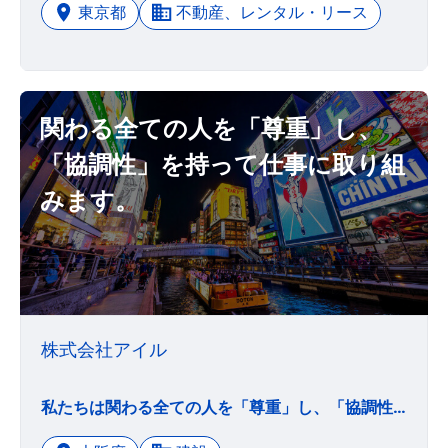
東京都
不動産、レンタル・リース
関わる全ての人を「尊重」し、
「協調性」を持って仕事に取り組
みます。
株式会社アイル
私たちは関わる全ての人を「尊重」し、「協調性」を持って仕事に取り組みます。 孔子は私たちに「君子和而不同、小人同而不和（君子和して同さず 小人は同して和さず）」という言葉を残しました。 立場や価値観の違いを尊重した上で、共通の目標のために力を出し合う。 まさしく私たち仕事に取り組む姿勢を表しています。 特に私たちのような建築業はひとりでは何もできません。 クライアント、メーカー、業者の方々、もちろん、当社スタッフを含めたチームプレーで仕事をしています。 円滑に仕事を進めるために関わる全ての人を「尊重」し「協調性」を持って仕事に取り組みます。