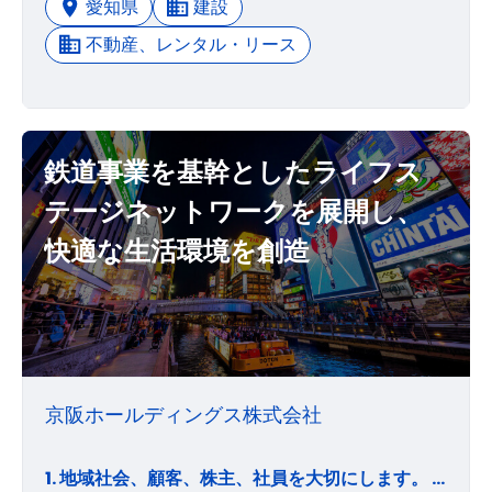
愛知県
建設
不動産、レンタル・リース
鉄道事業を基幹としたライフス
テージネットワークを展開し、
快適な生活環境を創造
京阪ホールディングス株式会社
1. 地域社会、顧客、株主、社員を大切にします。 2. 法令および社会規範を遵守し、企業の社会的責任を果たします。 3. 自然環境にやさしい企業運営を目指し、環境の保全や資源の保護に配慮します。 4. 常に新しいことに取り組み、自己改革を実現します。 5. 顧客第一主義のもと、鉄道事業を基幹としたライフステージネットワークを展開し、快適な生活環境を創造します。