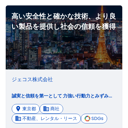
高い安全性と確かな技術、より良
い製品を提供し社会の信頼を獲得
ジェコス株式会社
誠実と信頼を第一として 力強い行動力とみずみずしい感性で 未来に向かって挑戦し 活動領域の拡充とグループ力の 強化を図り 関連する人々の幸福を確保する。
東京都
商社
不動産、レンタル・リース
SDGs