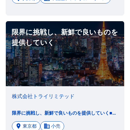
限界に挑戦し、新鮮で良いものを
提供していく
株式会社トライリミテッド
限界に挑戦し、新鮮で良いものを提供していく■トライリミテッドの挑戦■ ファンの皆さんと一緒にコンテンツをつくり上げ、スケールさせることを目指しています。 売上拡大を単純なる目標とする会社とは一線を画し、健全な関係性を維持しつつ事業を拡大する方法を追求します。トライリミテッド・お客様・演者が三位一体となり、皆が幸せになるエンターテインメントを提供していきます。 ~上記情報はWantedlyより抜粋しています~
東京都
小売