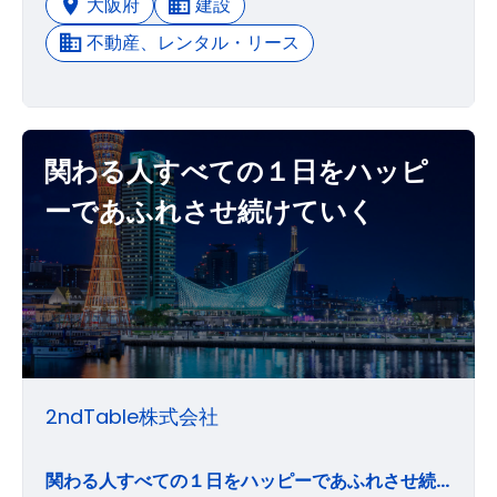
大阪府
建設
不動産、レンタル・リース
関わる人すべての１日をハッピ
ーであふれさせ続けていく
2ndTable株式会社
関わる人すべての１日をハッピーであふれさせ続けていく2ndTableは関わるすべての人のストーリーを大事にしています。 生まれた土地や培ってきた文化、これまでの経験や知識は様々です。 幸せのかたち、描く未来、仕事の捉え方もまた様々です。 我々は創業時からこれら一つ一つを大事にし、描く未来に向け歩んできました。 なぜなら描く未来を実現するために一番大切なのは「人」だからです。 その「人」が幸せだと感じられる会社でありたいとおもっているからです。 「人」を大事にし、強く優しく素直な心をもった仲間を募っています。 未来への圧倒的な期待感をもってハッピーなビジネス ~上記情報はWantedlyより抜粋しています~