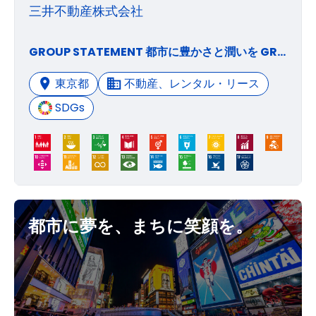
三井不動産株式会社
GROUP STATEMENT 都市に豊かさと潤いを GROUP VISION〜私たちはどうありたいか〜 1. 「」マークの理念 私たちは、「」マークに象徴される「共生・共存」「多様な価値観の連繋」「持続可能な社会の実現」の理念のもと、社会・経済の発展と地球環境の保全に貢献します。 〜「」を掲げて、人と地球がともに豊かになる社会をめざします。 2. 進化と価値創造 私たちは、不動産ビジネスを進化させることにより、人々に「新しい時代の夢と感動」をもたらします。 〜多様な「知」をとりいれ融合させることにより、国内外で新たな価値を創造します。 〜社会環境・市場構造などの変化と、そのグローバルな潮流を積極的にとらえます。 3. 成長性と収益性に富んだ三井不動産グループ 私たちは、グループ総体の力を公正にいかんなく発揮することによって、「成長性と収益性に富んだ三井不動産グループ」を実現します。 GROUP MISSION〜私たちに今求められていること〜 1. ビジネスとくらしに関するソリューションとサービスの提供 豊かさと潤いをもたらし、安全・安心で魅力にあふれる空間とソフト、サービスを提供して、街の価値を最大化する。 多彩で革新的なソリューションを提供して、不動産投資市場の成長に貢献する。 2. グローバルな視野で顧客のパートナーへ 顧客をビジネスの創造ならびに進化・発展の基盤と考える。 顧客が真に求めているものを多面的に把握し、グループの総力で提案・実現する。 顧客のパートナーとして、高い評価を獲得し続け、ブランド価値を高める。 3. 企業価値の向上 持続的な利益成長を図るとともに、不断のイノベーションを行うことにより企業価値を向上させる。 経営資源の最適活用ならびに効率経営を追求する。 常にリスクに対して適正なマネジメントを行う。 4. 個の力を高め結集してグループの力へ 多彩な人材、多様な価値観を融合し、パイオニア精神に満ちた独創性を育む。 個々人がプロフェッショナルな知識・能力を磨き、互いに共有して、付加価値創造力を高める。 企業倫理と規律、コンプライアンスについて、常に高い意識を持って行動する。
東京都
不動産、レンタル・リース
SDGs
都市に夢を、まちに笑顔を。