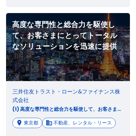
高度な専門性と総合力を駆使し
て、お客さまにとってトータル
なソリューションを迅速に提供
三井住友トラスト・ローン&ファイナンス株
式会社
(1) 高度な専門性と総合力を駆使して、お客さまにとってトータルなソリューションを迅速に提供してまいります。 (2) 信託の受託者精神に立脚した高い自己規律に基づく健全な経営を実践し、社会からの揺るぎない信頼を確立してまいります。 (3) 信託銀行グループならではの多彩な機能を融合した新しいビジネスモデルで独自の価値を創出し、株主の期待に応えてまいります。 (4) 個々人の多様性と創造性が、組織の付加価値として存分に活かされ、働くことに夢と誇りとやりがいを持てる職場を提供してまいります。
東京都
不動産、レンタル・リース