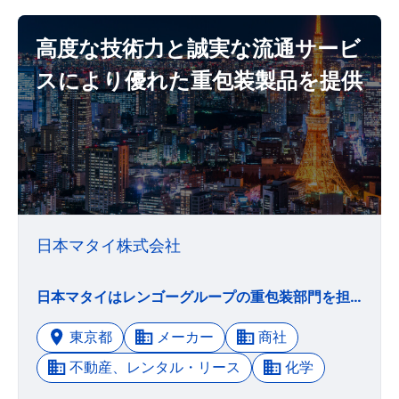
高度な技術力と誠実な流通サービ
スにより優れた重包装製品を提供
日本マタイ株式会社
日本マタイはレンゴーグループの重包装部門を担っています。 日本マタイは、高度な技術力と誠実な流通サービスにより優れた重包装製品を提供し、お客様の商品の価値を高め、産業界の発展と生活文化に貢献する、誇りと夢のある企業を目指します。 また、あらゆる産業の物流に最適なパッケージング（包装）を総合的に開発するゼネラル・パッケージング・インダストリー、レンゴーのグループ企業として、7つの指針に基づいて行動します。 1．顧客満足 活力ある事業活動を通じて、お客様の満足と信頼を獲得し、繁栄と夢を実現する。 2．法令遵守 高い倫理観を持ち法令遵守を徹底し、常に誠実に行動する。 3．情報開示 積極的かつ正確な情報開示を通じ、広く社会とのコミュニケーションに努める。 4．社員満足 働く者一人一人の価値を尊重し、安全で働きやすい環境づくりに努め、ゆとりと豊かさを実現する。 5．環境保全 地球環境の保全に主体的に取り組む。 6．社会貢献 良き企業市民として社会に貢献する。 7．グローバル グローバル化に対応し、法令を遵守するとともに、文化習慣に配慮し経済社会発展に貢献する。
東京都
メーカー
商社
不動産、レンタル・リース
化学