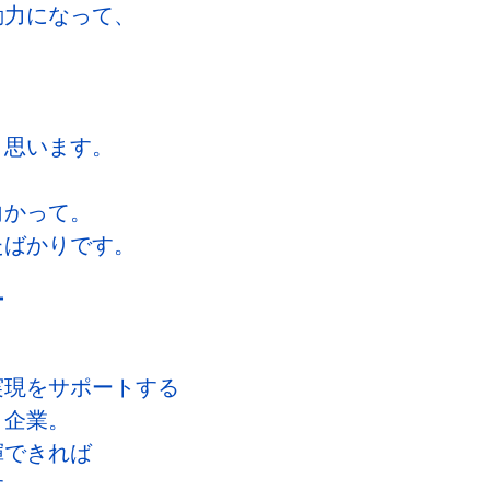
動力になって、
と
と思います。
向かって。
たばかりです。
ー
実現をサポートする
と企業。
揮できれば
す。