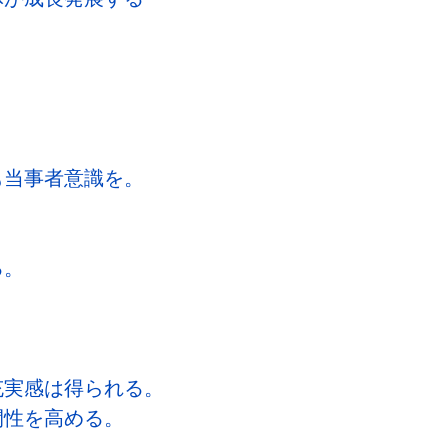
も当事者意識を。
る。
。
充実感は得られる。
間性を高める。