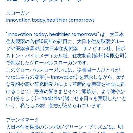
スローガン
Innovation today,healthier tomorrows
"Innovation today, healthier tomorrows" は、大日本
住友製薬の合併10周年の節目に、大日本住友製薬グルー
プの医薬事業4社(大日本住友製薬、サノビオン社、旧ボ
ストン・バイオメディカル社、住友制葯(蘇州)有限公司)
で制定したグローバルスローガンです。
このグローバルスローガンには、従業員一人ひとりが、
つねに自らの変革(＝Innovation) を追求しながら、新た
な発想や高い研究開発力により革新的な新薬を社会に届
けることで、患者の皆さまとそのご家族が、より健やか
に自分らしく(＝healthier)過ごせる日々を実現したいと
いう、私たちの強い意志が込められています。
ブランドマーク
大日本住友製薬のシンボル"グリーン・プリズム"は、明