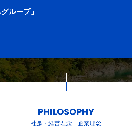
ちグループ」
PHILOSOPHY
社是・経営理念・企業理念