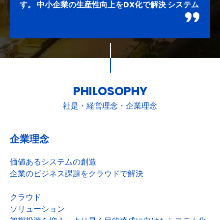
す。 中小企業の生産性向上をDX化で解決 システム
開発 オリジナルで独自性のあるシステム開発や現
在利用している様々なシステムを繋ぐ中小企業の
DX化をご支援いたします。 インターネットのサイ
バー攻撃の不安を解決 サイバー セキュリティ対策
インターネットサイバーセキュリティの出入口対
策、事務所内の対策など複合的に自社を守るソリュ
ーションをご提案いたします。 また、年に数回の
PHILOSOPHY
対策診断の状況をレポートし怪しい動きがないかな
社是・経営理念・企業理念
どご報告いたします。 インフラ構築もワンストッ
プで解決 機械調達から セットアップまで ソフトウ
ェアだけではなく、パソコンやネットワーク、プリ
企業理念
ンターや複合機などの周辺機器まで、当社にお任せ
いただければIT環境を全てワンストップでご提供い
価値あるシステムの創造
たします。
企業のビジネス課題をクラウドで解決
クラウド
ソリューション