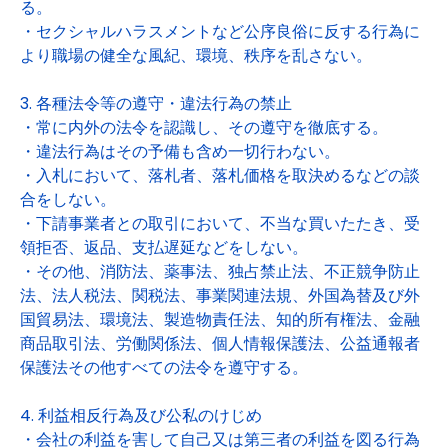
る。
・セクシャルハラスメントなど公序良俗に反する行為に
より職場の健全な風紀、環境、秩序を乱さない。
3. 各種法令等の遵守・違法行為の禁止
・常に内外の法令を認識し、その遵守を徹底する。
・違法行為はその予備も含め一切行わない。
・入札において、落札者、落札価格を取決めるなどの談
合をしない。
・下請事業者との取引において、不当な買いたたき、受
領拒否、返品、支払遅延などをしない。
・その他、消防法、薬事法、独占禁止法、不正競争防止
法、法人税法、関税法、事業関連法規、外国為替及び外
国貿易法、環境法、製造物責任法、知的所有権法、金融
商品取引法、労働関係法、個人情報保護法、公益通報者
保護法その他すべての法令を遵守する。
4. 利益相反行為及び公私のけじめ
・会社の利益を害して自己又は第三者の利益を図る行為