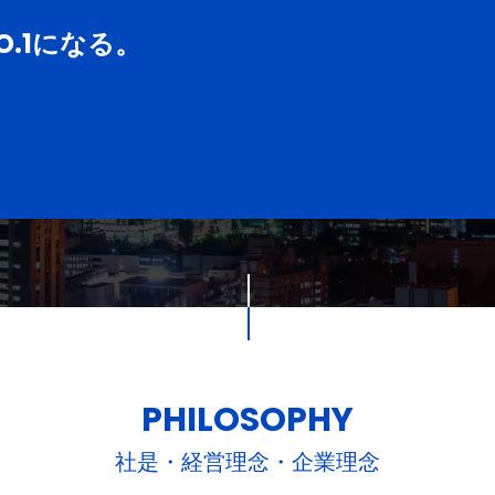
.1になる。
PHILOSOPHY
社是・経営理念・企業理念