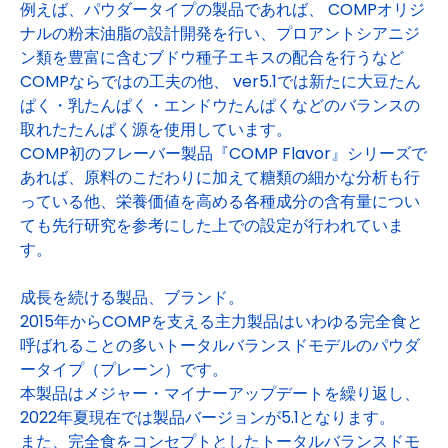
例えば、パウダータイプの製品であれば、 COMPオリジ
ナルの粉末油脂の設計開発を行い、プロアントシアニジ
ン類を豊富に含むブドウ種子エキスの配合を行うなど
COMPならではの工夫の他、 ver5.1では新たに大豆たん
ぱく・乳たんぱく・エンドウたんぱくなどのバランスの
取れたたんぱく源を使用しています。
COMP初のフレーバー製品『COMP Flavor』シリーズで
あれば、原料のこだわりに加えて糖類の細かな分析も行
っている他、栄養価値を高める各種成分の含有量につい
ても先行研究を参考にした上での設定が行われていま
す。
成長を続ける製品、ブランド。
2015年からCOMPを支える主力製品はいわゆる完全食と
呼ばれることの多いトータルバランスドモデルのパウダ
ータイプ（プレーン）です。
本製品はメジャー・マイナーアップデートを繰り返し、
2022年夏現在では製品バージョンが5.1となります。
また、完全食をコンセプトとしたトータルバランスドモ