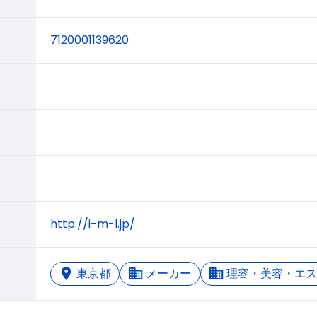
7120001139620
http://i-m-l.jp/
東京都
メーカー
理容・美容・エス