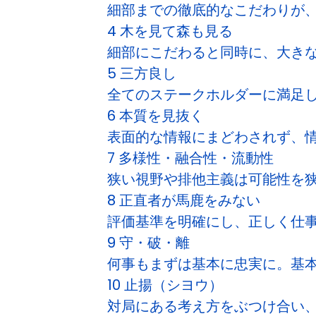
細部までの徹底的なこだわりが
4 木を見て森も見る
細部にこだわると同時に、大き
5 三方良し
全てのステークホルダーに満足
6 本質を見抜く
表面的な情報にまどわされず、
7 多様性・融合性・流動性
狭い視野や排他主義は可能性を
8 正直者が馬鹿をみない
評価基準を明確にし、正しく仕
9 守・破・離
何事もまずは基本に忠実に。基
10 止揚（シヨウ）
対局にある考え方をぶつけ合い