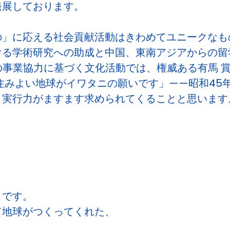
発展しております。
の」に応える社会貢献活動はきわめてユニークなも
ける学術研究への助成と中国、東南アジアからの留
の事業協力に基づく文化活動では、権威ある有馬 
住みよい地球がイワタニの願いです」——昭和45
と実行力がますます求められてくることと思います
とです。
て地球がつくってくれた、