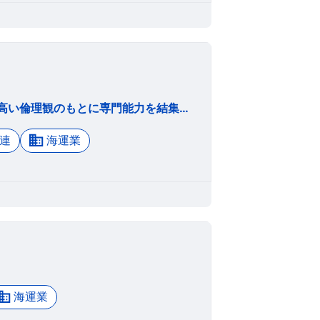
原子燃料サイクルの一翼を担う誇りと情熱を持ち、 高い倫理観のもとに専門能力を結集して総合力を発揮し、 より安全で信頼性の高い輸送サービス提供に挑戦し、 豊かな未来の創造に貢献する。
連
海運業
海運業