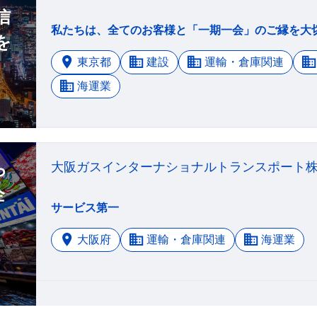
信
を
東京都
建設
運輸・倉庫関連
海運業
ら
大阪ガスインターナショナルトランスポート
企
サービス第一
大阪府
運輸・倉庫関連
海運業