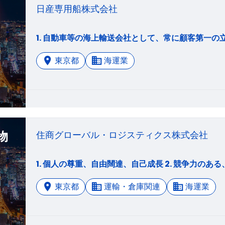
日産専用船株式会社
東京都
海運業
物
住商グローバル・ロジスティクス株式会社
1. 個人の尊重、自由闊達、自己成長 2. 競争力の
東京都
運輸・倉庫関連
海運業