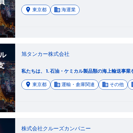
貢
東京都
海運業
ル
旭タンカー株式会社
支
東京都
運輸・倉庫関連
その他
株式会社クルーズカンパニー