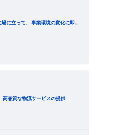
1. 自動車等の海上輸送会社として、常に顧客第一の立場に立って、 事業環境の変化に即応した安定的かつ高品質なサービを提供します。 2. 社会規範と企業倫理に則った、透明性の高い経営を行うと共に、 効率性を徹底的に追求し、企業価値を高めることを目指します。 3. 安全運航を最優先に取り組み、環境保全に努めます。
ある、高品質な物流サービスの提供