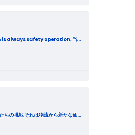
目指すサービスは、安全運航 Our service concern is always safety operation. 当社は、外航海運に課せられた社会的使命を充分認識し、安全且つ高品質なサービスの提供に邁進すると共に、市民社会の一員として、法に適合するのはもとより、社会倫理規範に沿った経営を営むことにより、企業活動を通じて国際社会の発展に寄与することを経営理念とし、この理念の実現のため、「八馬汽船企業行動憲章」として、以下の７項目を定めています。 1. 社会的使命： 外航海運会社として安全且つ優良なサービスを提供するとの社会的使命を自覚し、顧客の期待と信頼に応え、合法且つ公正な企業運営を通して、適正な利潤を確保し、株主に報いると共に、社会の発展に貢献する。 2. 船舶安全運航と地球環境保全： 船舶の安全運航を最重要課題と認識し、国際的安全基準に基づく安全対策の充実及び強化を図ると共に、安全運航技術の向上に努める。海洋を地球の貴重な財産と認識し、海洋汚染の防止、及び良好な地球環境の保全に努める。 3. 保安体制の強化： 非合法活動による外航海運輸送の遮断や悪用、また当社が所持する情報への不正なアクセス及び漏洩などを防止するため、保安の確保とその維持に努める。 4. 諸法令の遵守： 企業は社会の一員であることを自覚し、正義と公正を旨として法令を遵守し、善良なる社会倫理規範にそむくことのない企業活動を遂行する。 5. 反社会的勢力の排除： 市民生活の秩序や安全に脅威を与える反社会的勢力及び団体とは、断固として対決する。 6. 情報開示と社会とのコミュニケーション： 積極的に、適時に適正な企業情報を開示し、広く社会とのコミュニケーションを図る。 7. 良好な職場環境の保全等： 従業員の人格、個性を尊重し、安全でゆとりある職場環境を確保する。
私たちの使命 それは社会発展の原動力であること 私たちの挑戦 それは物流から新たな価値を創ること 私たちの誇り それは信頼される存在であること 私たち日本通運グループは、創業以来、ものを運ぶことを通して、 人、企業、地域を結び、社会の発展を支えてきました。 この変わらぬ使命を果たすため、社会の変化をとらえ、自らを進化させ続けます。 安全に徹し、環境に配慮し、世界を舞台にすべての力を結集して 物流から新たな価値を創造することに挑戦していきます。 いつの時代にも、社会から求められ、信頼されることを誇りに行動します。 すべては、物流を通して社会に貢献し、 豊かな未来を創る、日本通運グループであるために。