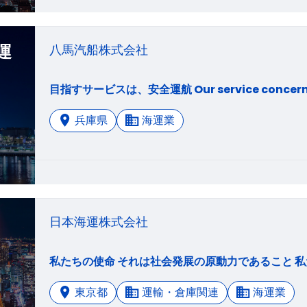
運
八馬汽船株式会社
兵庫県
海運業
日本海運株式会社
東京都
運輸・倉庫関連
海運業