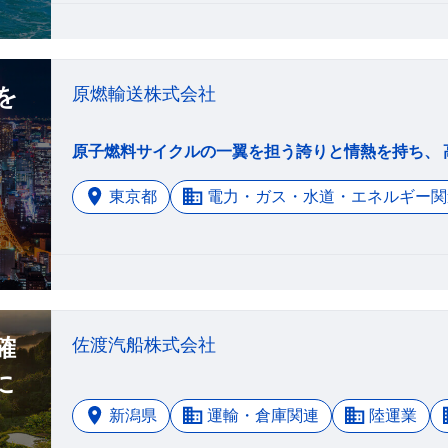
を
原燃輸送株式会社
東京都
電力・ガス・水道・エネルギー関
確
佐渡汽船株式会社
に
新潟県
運輸・倉庫関連
陸運業