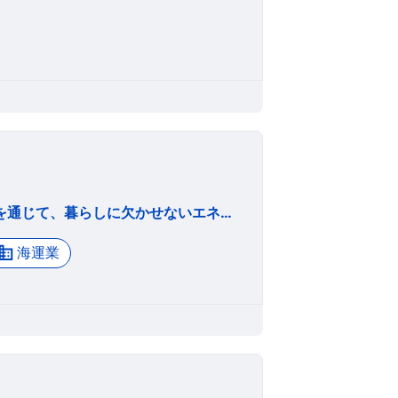
私たちは、 1. 石油・ケミカル製品類の海上輸送事業を通じて、暮らしに欠かせないエネルギー・資材の安定供給を支えています。 2. 安全運航を最優先に取り組み、地球環境の保全に努めます。 3. 内外航輸送で培った経験・ノウハウを生かして、選ばれ、信頼される会社づくりに挑戦し続けます。 4. 社会規範と企業倫理に則った経営を行います。
海運業