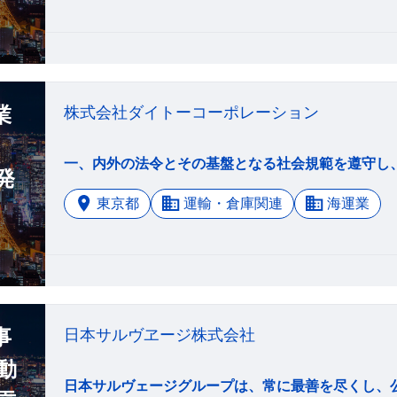
業
株式会社ダイトーコーポレーション
発
東京都
運輸・倉庫関連
海運業
事
日本サルヴヱージ株式会社
動