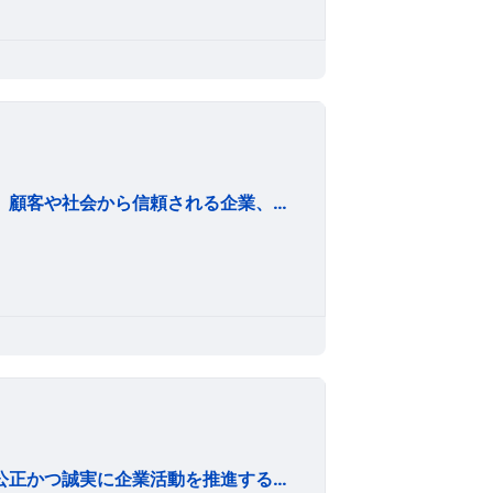
一、内外の法令とその基盤となる社会規範を遵守し、顧客や社会から信頼される企業、役職員であることを目指す。 二、港湾運送事業及び関連事業（倉庫、曳船等の事業含む）を通じて地域社会の発展に貢献する。 三、労使相互信頼を基盤に堅実な事業経営を行い、長期安定した経営を目指す。 四、顧客サービスの原点は現場にあることを認識し、安全かつ確実な作業を目指す。 五、役職員は自己の資質の向上に励み、創意･工夫とチームワークをもってフェアな企業活動を行う。 六、企業活動の全般を通じて豊かな社会づくりと地球環境への配慮に務める。
日本サルヴェージグループは、常に最善を尽くし、公正かつ誠実に企業活動を推進することにより社会に貢献します。 1. 最高の技術力と国際的な事業展開を通じてお客様の期待に応えます 2. 海洋環境救助を通じて地球環境の保全に取り組みます 3. 強固な経営基盤を築き広く社会の信頼に応えます