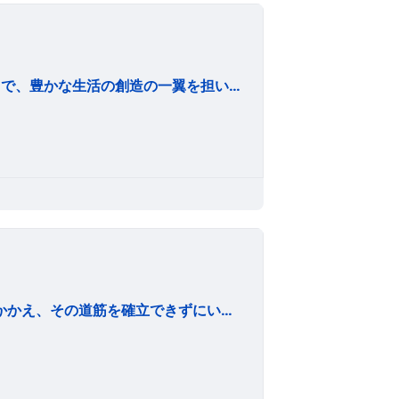
MISSION 安心・安全・安定した海上輸送を行うことで、豊かな生活の創造の一翼を担い、社会に貢献します。 VISION 社会のニーズを捉え、社会に信頼され、選ばれ続ける海運会社を目指します。 VALUES 1. 海を愛し、安全と環境保全を常に優先します。(会社の使命） 2. コンプライアンスを重んじ、公正な事業活動に努めます。(経営方針) 3. 常に責任と情熱をもって仕事に取組みます。（行動規範） 4. 人材の教育と育成に取組み、“船のプロ集団”を海陸一体で目指します。（行動規範）
日本は現在、解決しなければならない多くの難題をかかえ、その道筋を確立できずにいます。 産業の空洞化、人口の減少、高齢化の進展等により、国内経済の一定の縮小は避けられないと思われ、国内の物流量は、すでに平成3年をピークに毎年年率1%～1.5%程度の減少傾向を示しています。 こうした状況下での生き残り政策は、過去の成功体験に拘らず過去を忘れ、新たに生産性向上に取り組む必要があると考えます。 生産性向上は、少子高齢化に伴う労働力不足に対応でき、一方でコスト削減効果も生まれ競争力向上に繋がります。 他方、海外は中国を中心とした新興国の経済成長は著しく、こうした拡大市場の需要をいかに取り入れるかは企業の成長戦略のためには考える必要があり、2011年4月に 外航事業部を新設致しました。 今後は国内事業で生き残り政策を着実に実行する一方で、外航事業をミックスしてバランスのとれた経営を行います。