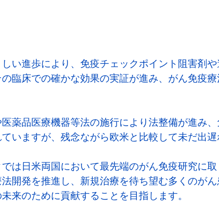
ましい進歩により、免疫チェックポイント阻害剤や
その臨床での確かな効果の実証が進み、がん免疫療
や医薬品医療機器等法の施行により法整備が進み、
れていますが、残念ながら欧米と比較して未だ出遅
クでは日米両国において最先端のがん免疫研究に取
療法開発を推進し、新規治療を待ち望む多くのがん
の未来のために貢献することを目指します。