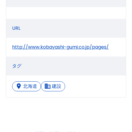
URL
http://www.kobayashi-gumi.co.jp/pages/
タグ
北海道
建設