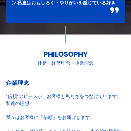
ン 私達はおもしろく・やりがいを感じている好き
な仕事を通して、お客様に「信頼」をいただける、
より良い情報システムの実現とその活用法を提供し
ます。 この活動を通じて、会社の繁栄と社員の幸
福を目指します。 質の高い情報技術・情報サービ
スを提供し、クロステックブランドの確立をめざし
ます 日々の活動では、自己の確立をめざした、考
え方・行動を実践します 人材の育成と社員の自己
PHILOSOPHY
研鑚による、資質の向上をめざします 働く喜びと
社是・経営理念・企業理念
誇りを共感できる風土の醸成と一流の社会人をめざ
します ビジネス目標の実践を通じて、お客様・社
員・株主様の長期的な満足をめざします
企業理念
“信頼”のピースが、お客様と私たちをつなげています。
私達の理想
我々はお客様に「信頼」をお届けします。