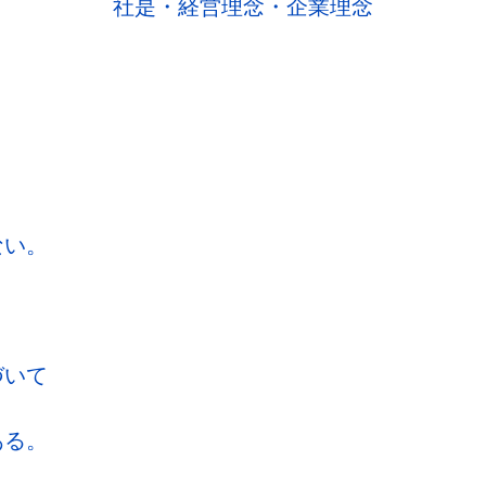
社是・経営理念・企業理念
ない。
づいて
ある。