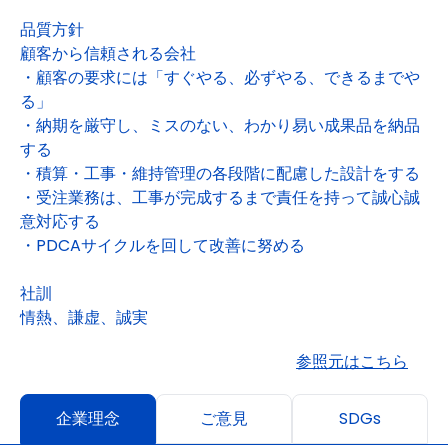
品質方針
顧客から信頼される会社
・顧客の要求には「すぐやる、必ずやる、できるまでや
る」
・納期を厳守し、ミスのない、わかり易い成果品を納品
する
・積算・工事・維持管理の各段階に配慮した設計をする
・受注業務は、工事が完成するまで責任を持って誠心誠
意対応する
・PDCAサイクルを回して改善に努める
社訓
情熱、謙虚、誠実
参照元はこちら
企業理念
ご意見
SDGs