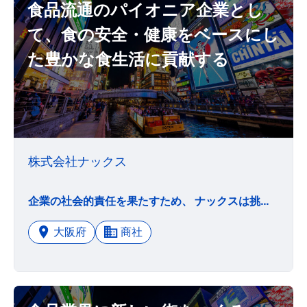
食品流通のパイオニア企業とし
て、食の安全・健康をベースにし
た豊かな食生活に貢献する
株式会社ナックス
企業の社会的責任を果たすため、 ナックスは挑戦を続けます。 ナックスは、創業以来、冷凍食品の普及に努力してきました。 現在では主食として消費されるようになった冷凍食品を始めとした低温食品を社会にお届けすることは、消費者の皆様に対して重い責任を持っていることを意味します。 社内のコンプライアンス体制を確立し、万全の品質管理体制を確立することは勿論のこと、環境に配慮した公正な事業活動を通して、社会的責任を果たすことがナックスの目指すべき姿といえます。 企業理念「食品流通のパイオニア企業として、食の安全・健康をベースにした豊かな食生活に貢献する」を基本に、社会に貢献し認められる企業へとなることが目標です。
大阪府
商社