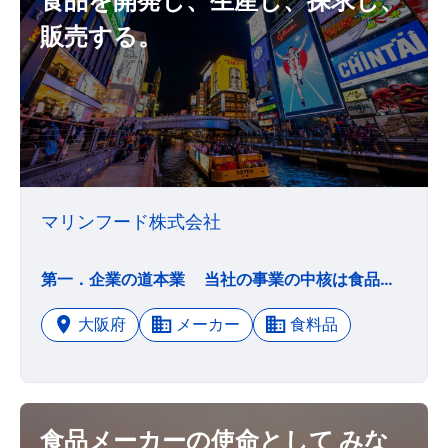
食品を開発し、生産し、探求し、
販売する。
マリンフード株式会社
第一．企業の道本業 当社の事業の中核は食品とする。食品を開発し、生産し、探求し、販売する。 成長拡大 当社グループの進化と当社グループに働く社員の幸福は、当社グループが永遠に成長拡大していく過程に実現する。成長拡大目標を設定し、戦略戦術を駆使し続ける。 創造 企業活動の創造とは、差別化、No.1の達成、付加価値の発見を継続し続ける力である。それは市場に新鮮な驚きを与えるものである。 無限大の市場に切り込む切り口の発見や、他社に追随しない新製品づくり、自分達のアイディア、知恵、工夫が反映された機械、設備、ラインづくり。そして文化、芸術を愛する人間づくりだ。 リエンジニアリング 修正することではなく、捨て去ること。白紙でやり直すこと、再出発。野武士のごとく、不連続思考で劇的な変化をもたらせなければ、活力漲る企業として生き残ることはない。 発信 生き生きとした情報が、お客さまの声が、工場現場の提案が、時代の風音が四六時中社内に還元され、会社の思想、理念が社会に向って表明され続けて、企業と社会が相互主義で未来へ結ばれる。 共感＝共生 企業は個の集合体である。一人一人が集団の中の役割を自覚し、与えられた職務に修練を積み、リーダーの示す方向に持てる能力を発揮出来れば、企業の祝祭が生まれる。 第二．企業大方針 コア・コンピタンス（核の力） 重点主義、集中、差別化を標榜し、ナンバーワン、オンリーワンをたくさん作り磨きあげる。そして存在意義を明確に持つ。 カスタマー・フォーカス（お客様第一主義） 会社の真の支配者はお客様である。我社グループの存亡はお客様の手に委ねられている。社内の体制が全べてお客様に向って開かれていなければならない。 スピード（速さ） IT化とは革新的なスピード化ということだ。スピード化とは心と頭の中で決まる。優先順位の決定とスケジューリング（計画表の作成）と今すぐ立ち上がる行動力だ。今日出来ることは明日に延ばすな。たった今始めよ。 マネジメント・バイ・ワンダリング・アラウンド （経営は歩き回りながら） 得意先を、市場を、工場を、他工場を歩き廻る。自分の目で見、耳で聞き、肌で感じ、思考しながら歩き廻れ。現場は宝の山だ。金鉱を掘り当てよ。開拓者精神で未知と遭遇せよ。 第三．今年の指針 「黎明」（令和2年度） 黎明〜新時代、海神ポセイドンの力〜 ポセイドンはギリシャ神話の海、また泉・地震・馬の神。最高神ゼウスに次ぐ圧倒的な強さを誇る。三叉の矛を武器とし、海洋の全てを支配し、全大陸すらポセイドンの力によって支えられている。この武器を使えば、容易く嵐や津波を引き起こし、大陸をも沈ませることができる上に、万物を木端微塵に砕くことが出来る。 その神殿はギリシャスニオン岬に紀元前5世紀半ば、ペルシャ戦争に勝利したアテネの最高指導者ペリクレスによって建造された。彼はポセイドン神殿などの公共工事に積極的に資金を投入し、アテネに史上最大の繁栄をもたらした。 ポセイドン神殿を描く日展最高賞受賞画家村居正之は青の色使いが独自の世界観を造り上げ、自身のギリシャ作品に「黎明」のタイトルを冠している。
大阪府
メーカー
食料品
食品メーカーの使命として みな