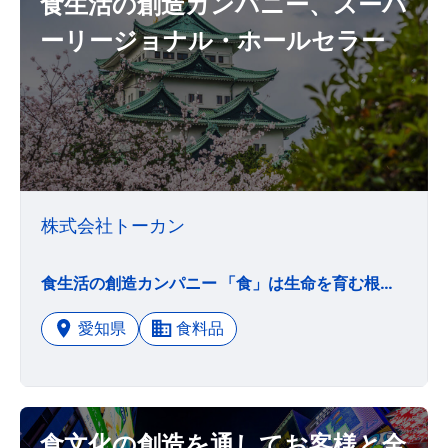
食生活の創造カンパニー、スーパ
ーリージョナル・ホールセラー
株式会社トーカン
食生活の創造カンパニー 「食」は生命を育む根源です。トーカンは生産と消費を結ぶ中間流通の立場から、物流・情報を中心とした改革をもとに、その大切な「食ビジネス」をコーディネートしてまいりました。 「おいしい食材の提供」「効率的な食品流通の構築」「安心・安全な商品の安定供給」といった基本的な食生活の向上はもとより、消費者の生活や社会情勢の変化、そして全てのお取引先様の課題を的確に捉え、食ビジネスを取り巻く環境の変化にいち早く対応してまいりました。 社会情勢の遷り変わりが激しさを増し、消費者の厳しい目が食に向けられている昨今、トーカンは「食生活の創造カンパニー」として、社会に健康と豊かさをお届けする役割を肝に銘じ、更に日々邁進してまいります。
愛知県
食料品
食文化の創造を通してお客様と全