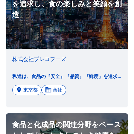
を追求し、食の楽しみと笑顔を創
造
株式会社プレコフーズ
私達は、食品の『安全』『品質』『鮮度』を追求し、食の楽しみと笑顔を創造します お客様の笑顔を創造する 私達は、"新鮮食材のスペシャリスト"として、『安全』『品質』『鮮度』の高い食品を笑顔と共にお届けいたします 食の楽しみを守り、食の楽しみを提案することを目的とします お客様第一を心がけ、飲食店発展の良きパートナーとなり、お客様の笑顔を創造する企業を目指します 社員の笑顔を創造する プレコフーズは、社員が真の幸せと生き甲斐を求める場として存在します 社員個人の夢を実現し、家庭がより豊かになり、社員の笑顔を創造する企業を目指します 社会の笑顔を創造する 私達は、利益を出し社会に還元するとともに、食文化を通じて社会の発展に貢献します プレコフーズに関係するすべての方々と社会の笑顔を創造する企業を目指します
東京都
商社
食品と化成品の関連分野をベース