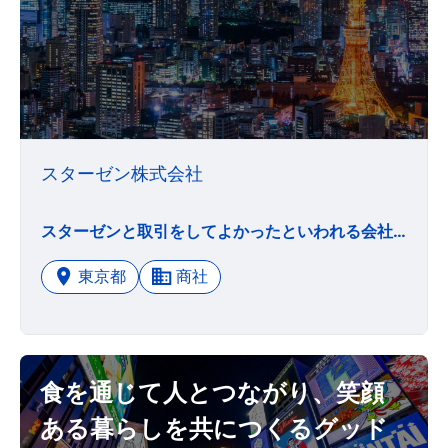
スターゼン株式会社
スターゼンと取引をしてよかったといわれる会社にしよう 当社は全てのステークホルダーへの社会的責任を果たすことを使命として認識しております。特に当社を信頼いただき、お取引いただけるお得意先様の成長のために何をすべきかを常に考え、お得意先様の満足度向上に努めております。 スターゼンで働いてよかったと思える会社にしよう 当社が持続的に成長し、お得意先様をはじめとしたステークホルダーへの社会的責任を果たすには、最も身近なステークホルダーである従業員の満足度向上が欠かせないとの認識のもと、従業員が安心して長く働ける環境・制度を整備します。 仕事を通じて自ら成長しよう 「常に安全・安心な商品を提供すること」により社会から必要とされる企業であり続けるために、課題解決に向け従業員一人ひとりが仕事を楽しみ、仕事を通じて自ら成長できる職場環境を整えます。
東京都
商社
食を通じて人とつながり、笑顔
ある暮らしを共につくるグッド