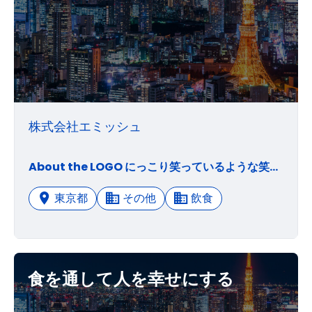
株式会社エミッシュ
About the LOGO にっこり笑っているような笑み（emi）をモチーフに、日本人の食には欠かせないお米を。社名の由来を形にしたロゴマークです。 社名の由来 食卓を「笑み」でいっぱいに Mish（ミッシュ）とは、「Ｍ」のあるDish（料理）という造語。 「My（わたしらしい）」料理、「Millet（雑穀）」のある食事、 「Mama（母）」の作る料理、そして１番大切なMinna（みんな）でいただく食事・・・ 「Ｍ」のある食事をもっともっと「E（良い）」ものにして、笑みであふれる食卓を築く。 エミッシュは、そんなご提案をいたします。
東京都
その他
飲食
食を通して人を幸せにする