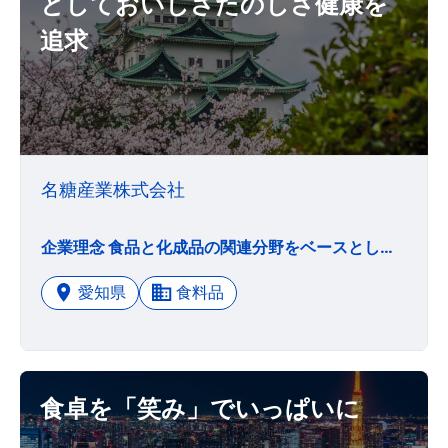
としておいしさたのしさ健康を
追求
名糖産業株式会社
企業理念 食品と化成品の関連分野をベースとして おいしさたのしさ健康を 追求しお客さまに喜ばれる商品を提供します。 経営基本姿勢 お客さま重視の経営 迅速、確実な仕事とたゆまぬ創意工夫に基づく独自性のある経営 人間性を尊重し、能力、意欲を最大限に発揮する活力ある経営
愛知県
食料品
食卓を「笑み」でいっぱいに