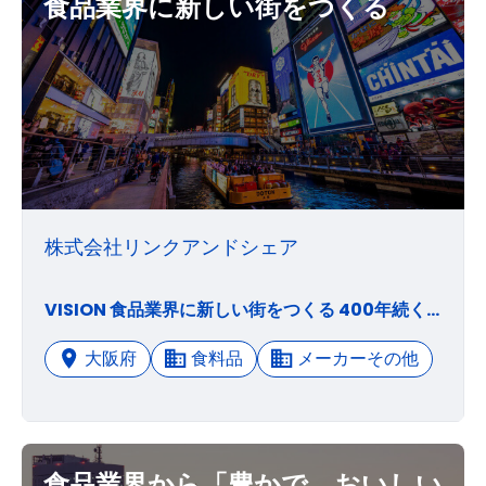
食品業界に新しい街をつくる
株式会社リンクアンドシェア
VISION 食品業界に新しい街をつくる 400年続く食品業界にデジタル、マーケティング、クリエイティブ３つの領域でイノベーションを起こし、小さい食品工場や力強く挑戦していく企業が大きく成長できる新しい時代の食品流通を、沢山の人や企業とつながり、知恵や経験をシェアすることで作っていきます。 MISSION クリエイティブ、マーケティング、デジタルの力で 食品流通3.0のリーデングカンパニーになる。 食品流通1.0は、江戸時代の士農工商の時代。 「食品流通の基礎が確立した時代」 食品流通2.0は、戦後のスーパー、コンビニの時代。 「豊食と利便性ドリブンの時代」 食品流通3.0は、多様化するライフスタイルの適応の時代。 「多様性とDXの時代」 私たちはクリエイティブな商品開発力、 顧客目線でのフードマーケティング、 DX化で新しい食品流通を作ります。
大阪府
食料品
メーカーその他
食品業界から「豊かで、おいしい