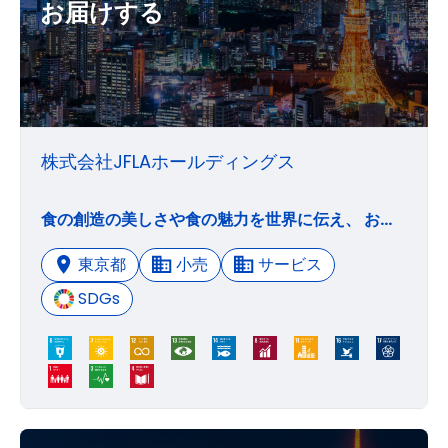
お届けする
株式会社JFLAホールディングス
食の創造の美しさや食の魅力を世界に伝え、 お客様に安心と笑顔をお届けする ・先人のたゆまぬ技術革新と努力、時代に合わせた改革により紡がれてきた数百年の歴史と伝統を引き継ぐ企業として、常に革新的であり続け、世に新しい価値を提供し続けます。 ・日本の食を通して、過去の伝統を未来へつなげ、生産者と消費者の想いをつなげ、日本の文化を世界につなげ、魅力的で豊かな新しい食文化を創造します。
東京都
小売
サービス
SDGs