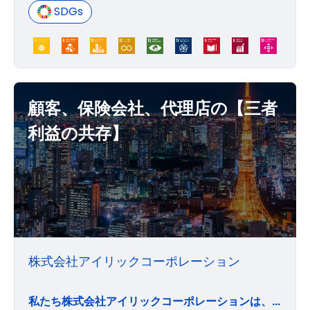
SDGs
顧客、保険会社、代理店の【三者
利益の共存】
株式会社アイリックコーポレーション
私たち株式会社アイリックコーポレーションは、顧客、保険会社、代理店の【三者利益の共存】を目指しています。 私たちは、お客様本位を心がけ、最良のコンサルティングサービスを通し、お客様の真の信頼を獲得することが、保険会社の利益を確保し、当社並びに代理店へ利益をもたらす【三者利益の共存】の実現を可能にするものであると考えます。 私たちは【三者利益の共存】を実現するために、全社員が同じ志を持って企業文化の確立に努めるとともに、保険の総合コンサルティング企業の第一人者であることに誇りを持ち、チャレンジ精神を忘れることなく、自分自身の仕事に責任を持って業務に邁進していきます。