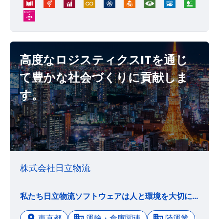
高度なロジスティクスITを通じ
て豊かな社会づくりに貢献しま
す。
株式会社日立物流
私たち日立物流ソフトウェアは人と環境を大切にし、高度なロジスティクスITを通じて豊かな社会づくりに貢献します。・高い現場力と情報技術力をさらに世界に通用する強みに昇華させるべく努力を重ね、お客さまに満足いただけるサービスを心をこめて提供します。 ・めまぐるしく変化する市場に対し柔軟で果敢に経営を貫き、関係する方々の期待と信頼にお応えすべく総力を結集します。 ・公正でオープンな社風で社員を育み、人や環境にいたわりの心を持ち、社会の倫理やルールを守って事業を展開します。
東京都
運輸・倉庫関連
陸運業