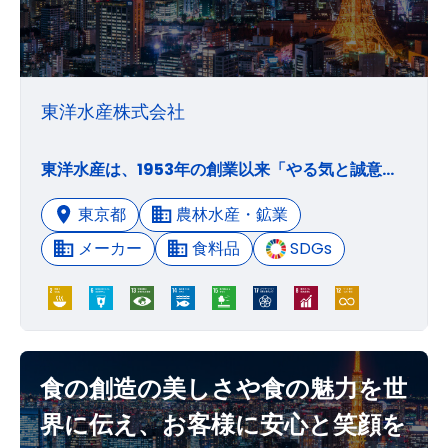
東洋水産株式会社
東洋水産は、1953年の創業以来「やる気と誠意」をもって事にあたり、「公明正大」であることを社是とし、 「公正な経営」･「自主独往の経営」・「従業員が報いられる経営」を経営理念として掲げ、今日に至っております。 そのような中、時代が変わっても一貫して変わらないのは、 「顧客第一主義」というお客様のことを第一に考えるという姿勢と想いです。 当社にとって商品やサービスを通じてお客様の笑顔に出会えることが最大の喜びであり、 そのお客様の笑顔は社員一人ひとりの喜びにも繋がると考えます。 これからも大切にしていきたいのは、関わる全ての人が幸せであるということ。 それが私たち東洋水産の願いです。
東京都
農林水産・鉱業
メーカー
食料品
SDGs
食の創造の美しさや食の魅力を世
界に伝え、お客様に安心と笑顔を