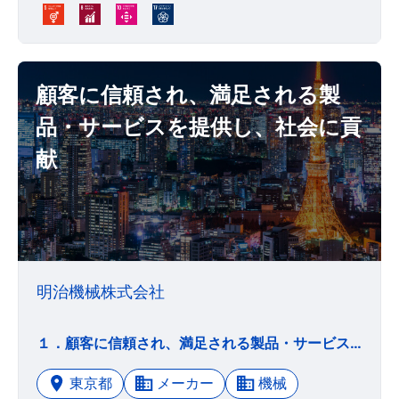
顧客に信頼され、満足される製
品・サービスを提供し、社会に貢
献
明治機械株式会社
１．顧客に信頼され、満足される製品・サービスを提供し、社会に貢献する企業である。 ２．環境と資源に配慮したものづくり・工事サービスは業界でのトップを目標に努め、その成果を自ら稼ぎ出す体質の企業である。 ３．その成果は、社員・関係者の自信となり、適正な経済的配分と共に自己実現を果たす歓びを得られる企業である。 ４．コンプライアンス（法令遵守）を徹底するとともに、株主を含むステークホルダーに適正な配分を行う企業である。
東京都
メーカー
機械