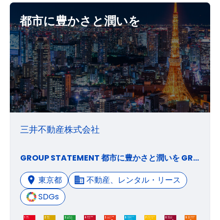
都市に豊かさと潤いを
三井不動産株式会社
GROUP STATEMENT 都市に豊かさと潤いを GROUP VISION〜私たちはどうありたいか〜 1. 「」マークの理念 私たちは、「」マークに象徴される「共生・共存」「多様な価値観の連繋」「持続可能な社会の実現」の理念のもと、社会・経済の発展と地球環境の保全に貢献します。 〜「」を掲げて、人と地球がともに豊かになる社会をめざします。 2. 進化と価値創造 私たちは、不動産ビジネスを進化させることにより、人々に「新しい時代の夢と感動」をもたらします。 〜多様な「知」をとりいれ融合させることにより、国内外で新たな価値を創造します。 〜社会環境・市場構造などの変化と、そのグローバルな潮流を積極的にとらえます。 3. 成長性と収益性に富んだ三井不動産グループ 私たちは、グループ総体の力を公正にいかんなく発揮することによって、「成長性と収益性に富んだ三井不動産グループ」を実現します。 GROUP MISSION〜私たちに今求められていること〜 1. ビジネスとくらしに関するソリューションとサービスの提供 豊かさと潤いをもたらし、安全・安心で魅力にあふれる空間とソフト、サービスを提供して、街の価値を最大化する。 多彩で革新的なソリューションを提供して、不動産投資市場の成長に貢献する。 2. グローバルな視野で顧客のパートナーへ 顧客をビジネスの創造ならびに進化・発展の基盤と考える。 顧客が真に求めているものを多面的に把握し、グループの総力で提案・実現する。 顧客のパートナーとして、高い評価を獲得し続け、ブランド価値を高める。 3. 企業価値の向上 持続的な利益成長を図るとともに、不断のイノベーションを行うことにより企業価値を向上させる。 経営資源の最適活用ならびに効率経営を追求する。 常にリスクに対して適正なマネジメントを行う。 4. 個の力を高め結集してグループの力へ 多彩な人材、多様な価値観を融合し、パイオニア精神に満ちた独創性を育む。 個々人がプロフェッショナルな知識・能力を磨き、互いに共有して、付加価値創造力を高める。 企業倫理と規律、コンプライアンスについて、常に高い意識を持って行動する。
東京都
不動産、レンタル・リース
SDGs