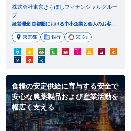
株式会社東京きらぼしフィナンシャルグルー
プ
経営理念 首都圏における中小企業と個人のお客さまのための金融グループとして、総合金融サービスを通じて、 地域社会の発展に貢献します。 経営方針 ・きらりと光る銀行 独自性のある金融サービスの提供により、地元地銀として永続的に存在する ・チャレンジする銀行 お客さまや地域経済の発展に貢献するために、東京圏の特色を活かして挑戦し続ける ・思いをつなぐ銀行 お客さま、地域、職員の「思い」を大切にして、常に信頼され必要とされる存在になる
東京都
銀行
SDGs
食糧の安定供給に寄与する安全で
安心な農薬製品および産業活動を
幅広く支える