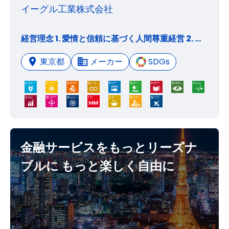
イーグル工業株式会社
経営理念 1. 愛情と信頼に基づく人間尊重経営 2. 派閥の無い強固な団結による風通しのよい経営 3. 超常識の努力を惜しまない逆境に強い経営 4. 常に夢を求める計画経営 経営方針 1. 経営資源を重点分野に集中させ、より強く、より独自性に富んだ部品メーカーになること 2. 営業第一線から製造現場まで、コスト削減を徹底し、収益体質をより強固なものとすること 3. 品質向上のための研究を重ね、技術に裏打ちされた独自性のある、かつ社会に有用な商品を世界中で生産・販売すること 経営基本方針 当社の経営に対する基本的考え方は「企業は株主、従業員、地域社会の3者の共有物であり、これにお客様、サプライヤー、金融機関等を加えたいわゆるステイクホルダーのすべてが常に誇りを持てる会社となる」ということであります。そのために遵法精神に則り、社会に貢献する商品を通して高い収益力を持った強い会社となるよう、不断の企業活動を展開しております。 お客様 ・ニーズにかなった高品質の製品が、合理的なコスト・納期で的確に供給されること ・納入された製品に関し、維持・修理のアフターケアが適切になされること ・技術力を持ち、新製品の開発、新分野への展開を支えてくれる信頼できるパートナーであること 従業員 ・勤労を通じ適切な報酬を得ること ・生産活動を通じ社会に貢献すること ・物質的・精神的両面から豊かな生活を追及する糧が得られ、多様な目標が高い次元で達成される場が提供されること 社会 ・健全な企業活動が行われ、安定した納税・雇用機会創出がなされること ・集団として社会との広範なつながりがはぐくまれ、地域社会の活性化に貢献すること製品の普及を通じ環境保全に資すること 金融機関 ・信用供与等の金融取引を反復・継続して行い、リスクに見合った適切な収益が得られること ・取引を通じ、金融取引における応用性を拡大するとともに、企業としての信頼性の向上が得られること 取引先 ・製品・サービスを安定して納め、それに伴う適切な対価が得られること ・取引を通じ、技術力を高めたり新分野を切り開いたり、あるいは企業としての信頼性の向上が得られること 株主 ・企業価値が確実に向上していくこと ・配当と企業体質強化のための内部留保とのバランスをとり、長期的かつ安定した適切な株主還元がなされること
東京都
メーカー
SDGs
金融サービスをもっとリーズナ
ブルに もっと楽しく自由に