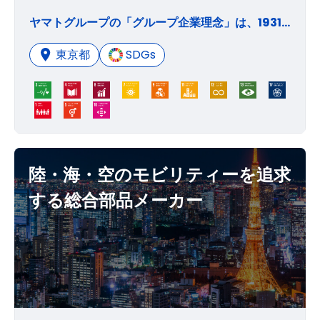
ヤマトグループの「グループ企業理念」は、1931年（昭和6年）に制定された「社訓」を原点とし、「経営理念」「企業姿勢」「社員行動指針」という3つの柱で構成されています。それぞれ明文化されている内容は、以下の通りです。 （1）「経営理念」には、ヤマトグループが事業を営んでいく目的や、企業としてのめざすべき方向。 （2）「企業姿勢」には、ヤマトグループが社会に対して約束し、常に実行していくこと。 （3）「社員行動指針」には、ヤマトグループの社員が企業理念に基づいて日々の行動の中でとるべき、社員としての考え方やあるべき姿。 ヤマトグループは、グループの社員全員でこの企業理念を共有し、「持続可能な社会の発展に貢献する企業」、「働く社員がいつまでも誇りと思える企業」、そして「社会から信頼される企業」であり続けます。
東京都
SDGs
陸・海・空のモビリティーを追求
する総合部品メーカー