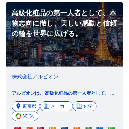
高級化粧品の第一人者として、本
物志向に徹し、美しい感動と信頼
の輪を世界に広げる。
株式会社アルビオン
アルビオンは、 高級化粧品の第一人者として、 本物志向に徹し、 美しい感動と信頼の輪を世界に広げる。 この経営理念は、私たちの存在理由ならびに実現すべき“姿（ビジョン）”を表しています。 私たちアルビオンは、この経営理念のもと、 高級品にふさわしい品質やサービスを追求し続けてまいります。 「素肌と生きる。」 1996年（平成8年）、創立40周年を機に、 アルビオンの原点であるスキンケアをテーマにしたメッセージを改めて掲げました。 創業当初から貫いている、「素肌」に寄り添い、「素肌」で感じ、「素肌」で考える、 “肌実感”“効果実感”からはじまる商品づくりへの姿勢を表しています。
東京都
メーカー
化学
SDGs