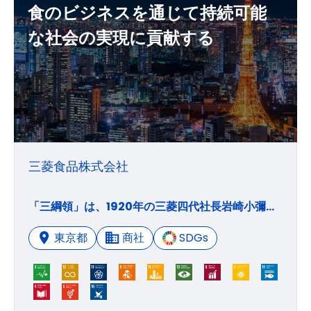
食のビジネスを通じて持続可能
な社会の実現に貢献する
三菱食品株式会社
「三綱領」は、1920年の三菱四代社長岩崎小彌太の訓諭をもとに、1934年に旧三菱商事の行動指針として制定されたものです。旧三菱商事は1947年に解散しましたが、三菱商事においてもこの三綱領は企業理念となっており、三菱商事グループの一員として、三菱食品においてもこの三綱領を企業理念としています。 所期奉公 事業を通じ、物心共に豊かな社会の実現に努力すると同時に、かけがえのない地球環境の維持にも貢献する。 処事光明 公明正大で品格のある行動を旨とし、活動の公開性、透明性を堅持する。 立業貿易 全世界的、宇宙的視野に立脚した事業展開を図る。
東京都
商社
SDGs