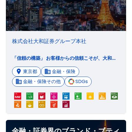
株式会社大和証券グループ本社
「信頼の構築」 お客様からの信頼こそが、大和証券グループの基盤である。 お客様を第一に考える誠実さと高い専門能力により、最も魅力ある証券グループとなる。 「人材の重視」 大和証券グループの競争力の源泉は人材である。 社員一人ひとりの創造性を重視し、チャレンジ精神溢れる 自由闊達な社風を育み、社員の能力、貢献を正しく評価する。 「社会への貢献」 金融・資本市場を通じて社会及び経済の発展に資することは、大和証券グループの使命である。 法令遵守と自己規律を徹底し、高い倫理観を持って社会の持続的発展に貢献する。 「健全な利益の確保」 健全なビジネス展開を通じて企業価値を高めることは、株主に対する責務である。 大和証券グループはお客様に価値あるサービスを提供して適正な利益を獲得し、株主に報いる。
東京都
金融・保険
金融・保険その他
SDGs
金融・証券界のブランド・ブティ